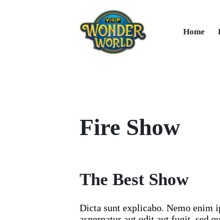
Home
Fire Show
The Best Show
Dicta sunt explicabo. Nemo enim i
aspernatur aut odit aut fugit, sed qu