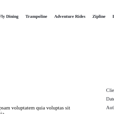
Fly Dining
Trampoline
Adventure Rides
Zipline
Clie
Dat
Aut
psam voluptatem quia voluptas sit
ia.